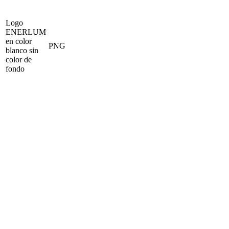
Logo
ENERLUM
en color
PNG
blanco sin
color de
fondo