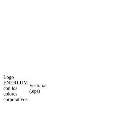
Logo
ENERLUM
Vectorial
con los
(.eps)
colores
corporativos